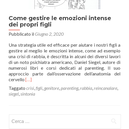
Come gestire le emozioni intense
dei propri figli
Pubblicato il
Giugno 2, 2020
Una strategia utile ed efficace per aiutare i nostri figli a
gestire al meglio le emozioni intense, come ad esempio
una crisi di rabbia, è descritta in alcuni dei diversi lavori
di un noto psichiatra americano, Daniel Siegel, autore di
numerosi libri e corsi dedicati al parenting. Il suo
approccio parte dall’osservazione dell’anatomia del
Leggi
cervello
[…]
di
Taggato
crisi
,
figli
,
genitore
,
parenting
,
rabbia
,
reincanalare
,
piùCome
siegel
,
sintonia
gestire
le
emozioni
intense
Ricerca
dei
per:
propri